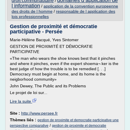
domaines d application de
droit communautaire
/
l information
/
application de la convention europeenne
des droits de l homme
/
responsable de l application des
lois professionnelles
Gestion de proximité et démocratie
participative - Persée
Marie-Hélène Bacqué, Yves Sintomer
GESTION DE PROXIMITÉ ET DÉMOCRATIE
PARTICIPATIVE
«The man who wears the shoe knows best that it pinches
and where it pinches, even if the expert shoema¬ ker is the
best judge of how the trouble is to be remedied [. . .]
Democracy must begin at home, and its home is the
neigborhood community»
John Dewey, The Public and its Problems
Le projet de loi sur...
Lire la suite
Site :
http://www.persee.fr
Thèmes liés :
gestion de proximite et democratie participative une
/
perspective comparative
gestion de proximite et democratie