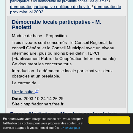
/
/
participative
loi democratie de proximite conseil de quartier
democratie participative politique de la ville
/
democratie de
proximite loi 2002
Démocratie locale participative - M.
Paoletti
Module de base , Proposition
Trois niveaux sont concernés : le Conseil Régional, le
conseil Général et le Conseil Municipal avec un niveau
intermédiaire, plus ou moins bien défini, l'EPCI
(Etablissement Public de Coopération Intercommunale).
Ce document les concerne tous.
Introduction- La démocratie locale participative : deux
obstacles et un préalable.
Le carcan de...
Lire la suite
Date:
2003-10-24 14:26:29
Site :
http://adonnart.free.fr
France Médiation > Marches exploratoires
En poursuivant votre navigation sur ce site, vous acceptez
2.0 : quand les ...
X
l'utilisation de cookies pour vous proposer des contenus et
services adaptés à vos centres d'intérêts.
Pour plus d'informations sur l'appel à candidatures,
En savoir plus