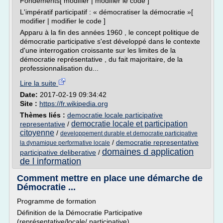
Fondements[ modifier | modifier le code ]
L'impératif participatif : « démocratiser la démocratie »[
modifier | modifier le code ]
Apparu à la fin des années 1960 , le concept politique de
démocratie participative s'est développé dans le contexte
d'une interrogation croissante sur les limites de la
démocratie représentative , du fait majoritaire, de la
professionnalisation du...
Lire la suite
Date:
2017-02-19 09:34:42
Site :
https://fr.wikipedia.org
Thèmes liés :
democratie locale participative
democratie locale et participation
representative
/
citoyenne
/
developpement durable et democratie participative
/
democratie representative
la dynamique performative locale
domaines d application
participative deliberative
/
de l information
Comment mettre en place une démarche de
Démocratie ...
Programme de formation
Définition de la Démocratie Participative
(représentative/locale/ participative)