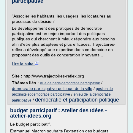
participative
"Associer les habitants, les usagers, les locataires au
processus de décision"
Le développement des pratiques de démocratie
participative est un enjeu important des politiques
publiques qui cherchent à mieux répondre aux besoins
afin d'être plus adaptées et plus efficaces. Trajectoires-
reflex a développé une expertise dans ce domaine en
proposant des outils de concertation innovants...
Lire la suite
Site :
http://www.trajectoires-reflex.org
Thèmes liés :
/
ville de paris democratie participative
democratie participative politique de la ville
/
gestion de
/
proximite et democratie participative
enjeu de la democratie
democratie et participation politique
/
participative
budget participatif : Atelier des Idées -
atelier-idees.org
Le budget participatif.
Emmanuel Macron souhaite l'extension des budgets