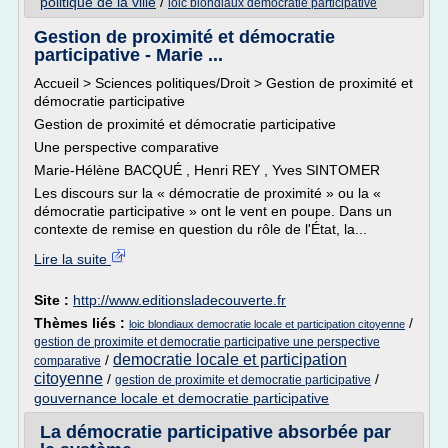
politique de la ville
/
loic blondiaux democratie participative
Gestion de proximité et démocratie
participative - Marie ...
Accueil > Sciences politiques/Droit > Gestion de proximité et
démocratie participative
Gestion de proximité et démocratie participative
Une perspective comparative
Marie-Hélène BACQUÉ , Henri REY , Yves SINTOMER
Les discours sur la « démocratie de proximité » ou la «
démocratie participative » ont le vent en poupe. Dans un
contexte de remise en question du rôle de l'État, la...
Lire la suite
Site :
http://www.editionsladecouverte.fr
Thèmes liés :
/
loic blondiaux democratie locale et participation citoyenne
gestion de proximite et democratie participative une perspective
democratie locale et participation
/
comparative
citoyenne
/
/
gestion de proximite et democratie participative
gouvernance locale et democratie participative
La démocratie participative absorbée par