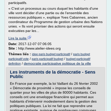
participatifs.
« C'est un processus au cours duquel les habitants d'une
ville vont décider d'une partie ou de l'ensemble des
ressources publiques », explique Yves Cabannes, ancien
coordinateur du Programme de gestion urbaine des Nations
unies. « Ils vont prioriser des actions qui seront ensuite
exécutées par les...
Lire la suite
Date:
2017-12-07 07:06:05
Site :
http://www.atelier-idees.org
Thèmes liés :
/
idee paris budget participatif
paris budget
/
/
participatif vote
paris participatif budget
budget participatif
/
democratie participative politique de la ville
definition
Les instruments de la démocratie - Sens
Public
En France par exemple, la loi Vaillant du 26 février 2002
« Démocratie de proximité » impose les conseils de
quartier pour les villes de plus de 80000 habitants. Ces
conseils ont une enveloppe financière qui permet aux
habitants d'intervenir modestement dans la gestion des
politiques publiques. La loi ne fait que reprendre une
pratique existante, puisque de nombreuses communes...