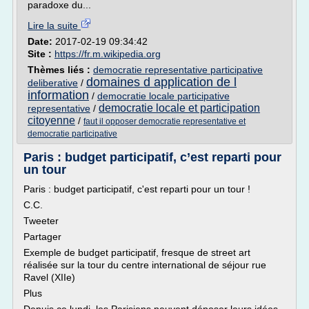
paradoxe du...
Lire la suite
Date:
2017-02-19 09:34:42
Site :
https://fr.m.wikipedia.org
Thèmes liés :
democratie representative participative
domaines d application de l
deliberative
/
information
/
democratie locale participative
democratie locale et participation
representative
/
citoyenne
/
faut il opposer democratie representative et
democratie participative
Paris : budget participatif, c’est reparti pour
un tour
Paris : budget participatif, c'est reparti pour un tour !
C.C.
Tweeter
Partager
Exemple de budget participatif, fresque de street art
réalisée sur la tour du centre international de séjour rue
Ravel (XIIe)
Plus