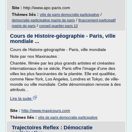
Site :
http://www.apc-paris.com
Thèmes liés :
/
ville de paris democratie participative
/
democratie participative mairie de paris
financement participatif
/
mairie de paris
conseil quartier paris 10
Cours de Histoire-géographie - Paris, ville
mondiale ...
Cours de Histoire-géographie - Paris, ville mondiale
Note par nos Maxinautes :
Chantée, filmée par les plus grands artistes et cinéastes
internationaux de ce siècle, Paris offre l'image d'une des
villes les plus fascinantes de la planète. Elle est qualifiée,
comme New-York, Los Angeles, Londres et Tokyo, de ville-
monde ou ville mondiale. Cette dénomination renvoie à des
attributs...
Lire la suite
Site :
http://www.maxicours.com
Thèmes liés :
ville de paris democratie participative
Trajectoires Reflex : Démocratie