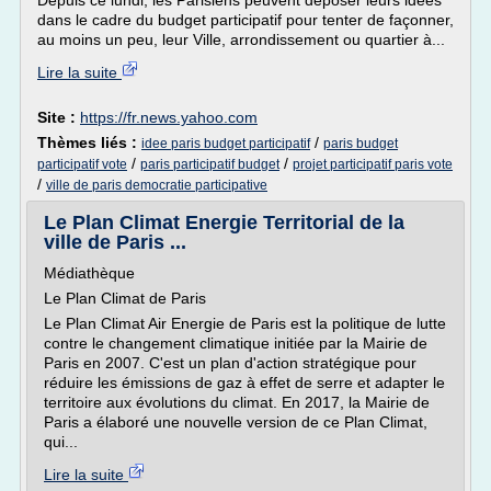
Depuis ce lundi, les Parisiens peuvent déposer leurs idées
dans le cadre du budget participatif pour tenter de façonner,
au moins un peu, leur Ville, arrondissement ou quartier à...
Lire la suite
Site :
https://fr.news.yahoo.com
Thèmes liés :
/
idee paris budget participatif
paris budget
/
/
participatif vote
paris participatif budget
projet participatif paris vote
/
ville de paris democratie participative
Le Plan Climat Energie Territorial de la
ville de Paris ...
Médiathèque
Le Plan Climat de Paris
Le Plan Climat Air Energie de Paris est la politique de lutte
contre le changement climatique initiée par la Mairie de
Paris en 2007. C'est un plan d'action stratégique pour
réduire les émissions de gaz à effet de serre et adapter le
territoire aux évolutions du climat. En 2017, la Mairie de
Paris a élaboré une nouvelle version de ce Plan Climat,
qui...
Lire la suite