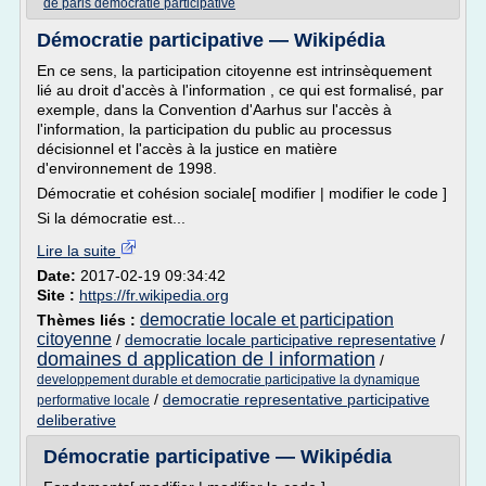
de paris democratie participative
Démocratie participative — Wikipédia
En ce sens, la participation citoyenne est intrinsèquement
lié au droit d'accès à l'information , ce qui est formalisé, par
exemple, dans la Convention d'Aarhus sur l'accès à
l'information, la participation du public au processus
décisionnel et l'accès à la justice en matière
d'environnement de 1998.
Démocratie et cohésion sociale[ modifier | modifier le code ]
Si la démocratie est...
Lire la suite
Date:
2017-02-19 09:34:42
Site :
https://fr.wikipedia.org
democratie locale et participation
Thèmes liés :
citoyenne
/
democratie locale participative representative
/
domaines d application de l information
/
developpement durable et democratie participative la dynamique
/
democratie representative participative
performative locale
deliberative
Démocratie participative — Wikipédia