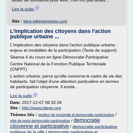
assez de suffisance pour élire, n'en ont pas assez...
Lire la suite
Site :
blog.wikimemoires.com
L’implication des citoyens dans l’action
publique urbaine ...
L'implication des citoyens dans l'action publique urbaine :
enjeux et modalités de la participation (Texte de support)
Séance 4 du cours en ligne Démocratie Participative
Centre National de la Fonction Publique Territoriale
(CNFPT)
L'action urbaine, parce qu'elle concerne le cadre de vie des
habitants, fait l'objet d'une attention particulière en termes
de participation citoyenne. Il existe...
Lire la suite
Date:
2017-12-07 06:32:34
Site :
http://www.citego.org
Thèmes liés :
/
gestion de proximite et democratie participative
democratie
/
ville de paris democratie participative
citoyenne et participative
/
democratie participative
politique de la ville
/
democratie participative et