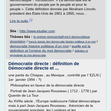
démocratique ? Introduction « La démocratie est le
gouvernement du peuple par le peuple et pour le
peuple ». Cette définition donnée par Abraham Lincoln,
président des Etats-Unis de 1861 à 1865, nous...
Lire la suite
Site :
http://www.etudier.com
Thèmes liés :
le regime representatif est il democratique
/
/
dissertation
francis dupuis deri democratie histoire politique d un mot
democratie histoire politique d'un mot
/
quelle est la
definition et l'origine du mot democratie
/
definition et
etymologie du mot democratie
Démocratie directe : définition de
Démocratie directe et ...
une partie du Chiapas , au Mexique , contrôlé par l' EZLN (
1er janvier 1994 - ?)
Philosophes en faveur de la démocratie directe
Portrait de Jean-Jacques Rousseau ( 1712 - 1778 ) par
Quentin de La Tour .
Au XVIIIe siècle , l'Europe redécouvre l'idéal démocratique
mais à part Jean-Jacques Rousseau , théoricien de la
souveraineté populaire, les Lumières et les