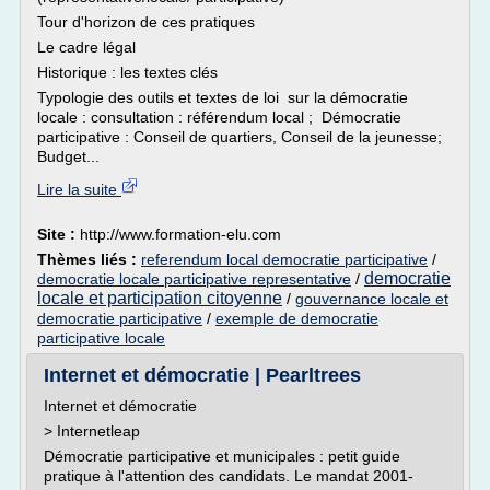
Tour d'horizon de ces pratiques
Le cadre légal
Historique : les textes clés
Typologie des outils et textes de loi sur la démocratie
locale : consultation : référendum local ; Démocratie
participative : Conseil de quartiers, Conseil de la jeunesse;
Budget...
Lire la suite
Site :
http://www.formation-elu.com
Thèmes liés :
referendum local democratie participative
/
democratie
democratie locale participative representative
/
locale et participation citoyenne
/
gouvernance locale et
democratie participative
/
exemple de democratie
participative locale
Internet et démocratie | Pearltrees
Internet et démocratie
> Internetleap
Démocratie participative et municipales : petit guide
pratique à l'attention des candidats. Le mandat 2001-