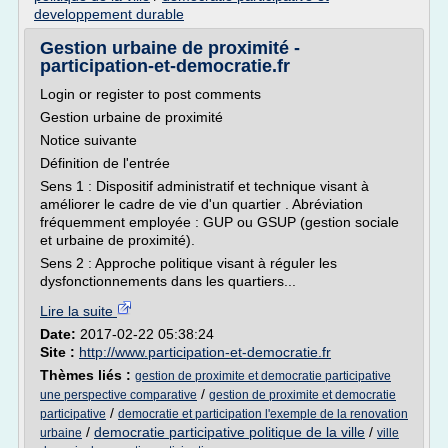
developpement durable
Gestion urbaine de proximité -
participation-et-democratie.fr
Login or register to post comments
Gestion urbaine de proximité
Notice suivante
Définition de l'entrée
Sens 1 : Dispositif administratif et technique visant à
améliorer le cadre de vie d'un quartier . Abréviation
fréquemment employée : GUP ou GSUP (gestion sociale
et urbaine de proximité).
Sens 2 : Approche politique visant à réguler les
dysfonctionnements dans les quartiers...
Lire la suite
Date:
2017-02-22 05:38:24
Site :
http://www.participation-et-democratie.fr
Thèmes liés :
gestion de proximite et democratie participative
/
une perspective comparative
gestion de proximite et democratie
/
participative
democratie et participation l'exemple de la renovation
/
democratie participative politique de la ville
/
urbaine
ville