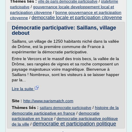
Thèmes liés :
/
ville de paris democratie participative
plateforme
/
gouvernance locale developpement local et
participative
participation citoyenne
/
bonne gouvernance et participation
democratie locale et participation citoyenne
citoyenne
/
Démocratie participative: Saillans, village
debout
Saillans, un village de 1250 habitants niché dans la vallée
de Drôme, est la première commune de France à
expérimenter la démocratie participative.
Entre le Vercors et le massif des trois becs, la vallée de la
Drôme, ses rangées de vignes et sa roche composent un
paysage majestueux voire magnétique. Bienvenue à
Saillans ! Nombreux, sont les visiteurs à se laisser happer
par la...
Lire la suite
Site :
http://www.parismatch.com
Thèmes liés :
/
histoire de la
saillans democratie participative
democratie participative en france
/
democratie
participative en france
/
democratie participative politique
democratie et participation politique
de la ville
/