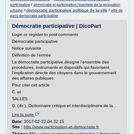
/
participative
democratie et participation l'exemple de la renovation
/
democratie participative politique de la ville
/
urbaine
ville de
paris democratie participative
Démocratie participative | DicoPart
Login or register to post comments
Démocratie participative
Notice suivante
Définition de l'entrée
La démocratie participative désigne l'ensemble des
procédures, instruments et dispositifs qui favorisent
l'implication directe des citoyens dans le gouvernement
des affaires publiques.
Pour citer cet article
C. et
SALLES
D. (dir.), Dictionnaire critique et interdisciplinaire de la...
Lire la suite
Date:
2017-02-22 04:32:15
Site :
http://www.participation-et-democratie.fr
Thèmes liés :
/
democratie