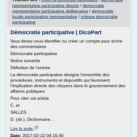
notion de democratie participative
representative participative directe
/
democratie
representative participative deliberative
/
democratie
locale participative representative
/
critique democratie
participative
Démocratie participative | DicoPart
Vous devez vous identifier ou créer un compte pour écrire
des commentaires
Démocratie participative
Notice suivante
Définition de l'entrée
La démocratie participative désigne l'ensemble des
procédures, instruments et dispositifs qui favorisent
l'implication directe des citoyens dans le gouvernement des
affaires publiques.
Pour citer cet article
C. et
SALLES
D. (dir.), Dictionnaire...
Lire la suite
Date:
2017-02-22 04:15:45