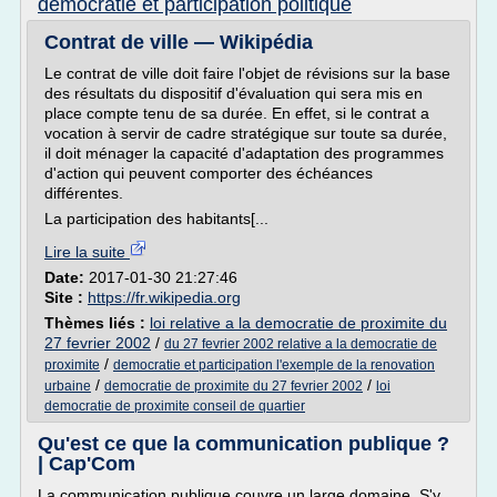
democratie et participation politique
Contrat de ville — Wikipédia
Le contrat de ville doit faire l'objet de révisions sur la base
des résultats du dispositif d'évaluation qui sera mis en
place compte tenu de sa durée. En effet, si le contrat a
vocation à servir de cadre stratégique sur toute sa durée,
il doit ménager la capacité d'adaptation des programmes
d'action qui peuvent comporter des échéances
différentes.
La participation des habitants[...
Lire la suite
Date:
2017-01-30 21:27:46
Site :
https://fr.wikipedia.org
Thèmes liés :
loi relative a la democratie de proximite du
27 fevrier 2002
/
du 27 fevrier 2002 relative a la democratie de
/
proximite
democratie et participation l'exemple de la renovation
/
/
urbaine
democratie de proximite du 27 fevrier 2002
loi
democratie de proximite conseil de quartier
Qu'est ce que la communication publique ?
| Cap'Com
La communication publique couvre un large domaine. S'y