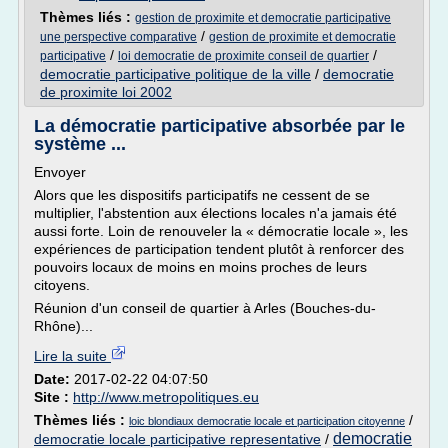
Thèmes liés :
gestion de proximite et democratie participative
/
une perspective comparative
gestion de proximite et democratie
/
/
participative
loi democratie de proximite conseil de quartier
democratie participative politique de la ville
/
democratie
de proximite loi 2002
La démocratie participative absorbée par le
système ...
Envoyer
Alors que les dispositifs participatifs ne cessent de se
multiplier, l'abstention aux élections locales n'a jamais été
aussi forte. Loin de renouveler la « démocratie locale », les
expériences de participation tendent plutôt à renforcer des
pouvoirs locaux de moins en moins proches de leurs
citoyens.
Réunion d'un conseil de quartier à Arles (Bouches-du-
Rhône)...
Lire la suite
Date:
2017-02-22 04:07:50
Site :
http://www.metropolitiques.eu
Thèmes liés :
/
loic blondiaux democratie locale et participation citoyenne
democratie
democratie locale participative representative
/