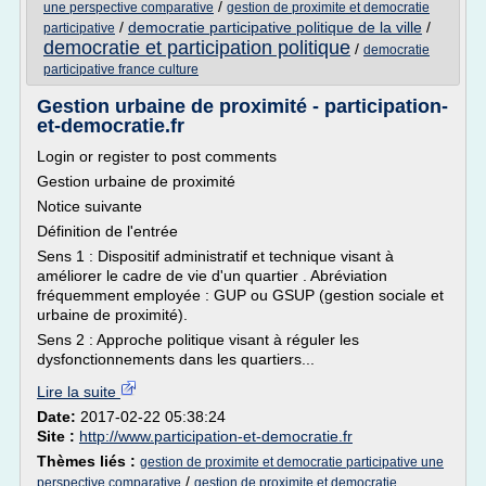
/
une perspective comparative
gestion de proximite et democratie
/
democratie participative politique de la ville
/
participative
democratie et participation politique
/
democratie
participative france culture
Gestion urbaine de proximité - participation-
et-democratie.fr
Login or register to post comments
Gestion urbaine de proximité
Notice suivante
Définition de l'entrée
Sens 1 : Dispositif administratif et technique visant à
améliorer le cadre de vie d'un quartier . Abréviation
fréquemment employée : GUP ou GSUP (gestion sociale et
urbaine de proximité).
Sens 2 : Approche politique visant à réguler les
dysfonctionnements dans les quartiers...
Lire la suite
Date:
2017-02-22 05:38:24
Site :
http://www.participation-et-democratie.fr
Thèmes liés :
gestion de proximite et democratie participative une
/
perspective comparative
gestion de proximite et democratie