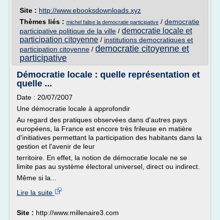
Site :
http://www.ebooksdownloads.xyz
Thèmes liés :
/
democratie
michel falise la democratie participative
democratie locale et
participative politique de la ville
/
participation citoyenne
/
institutions democratiques et
democratie citoyenne et
participation citoyenne
/
participative
Démocratie locale : quelle représentation et
quelle ...
Date : 20/07/2007
Une démocratie locale à approfondir
Au regard des pratiques observées dans d'autres pays
européens, la France est encore très frileuse en matière
d'initiatives permettant la participation des habitants dans la
gestion et l'avenir de leur
territoire. En effet, la notion de démocratie locale ne se
limite pas au système électoral universel, direct ou indirect.
Même si la...
Lire la suite
Site :
http://www.millenaire3.com