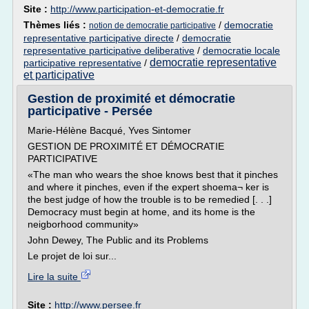
Site :
http://www.participation-et-democratie.fr
Thèmes liés :
/
democratie
notion de democratie participative
representative participative directe
/
democratie
representative participative deliberative
/
democratie locale
democratie representative
participative representative
/
et participative
Gestion de proximité et démocratie
participative - Persée
Marie-Hélène Bacqué, Yves Sintomer
GESTION DE PROXIMITÉ ET DÉMOCRATIE
PARTICIPATIVE
«The man who wears the shoe knows best that it pinches
and where it pinches, even if the expert shoema¬ ker is
the best judge of how the trouble is to be remedied [. . .]
Democracy must begin at home, and its home is the
neigborhood community»
John Dewey, The Public and its Problems
Le projet de loi sur...
Lire la suite
Site :
http://www.persee.fr