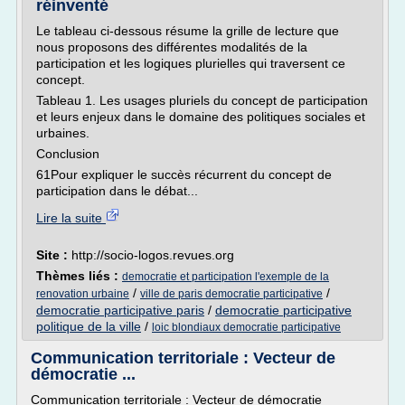
réinventé
Le tableau ci-dessous résume la grille de lecture que
nous proposons des différentes modalités de la
participation et les logiques plurielles qui traversent ce
concept.
Tableau 1. Les usages pluriels du concept de participation
et leurs enjeux dans le domaine des politiques sociales et
urbaines.
Conclusion
61Pour expliquer le succès récurrent du concept de
participation dans le débat...
Lire la suite
Site :
http://socio-logos.revues.org
Thèmes liés :
democratie et participation l'exemple de la
/
/
renovation urbaine
ville de paris democratie participative
democratie participative paris
/
democratie participative
politique de la ville
/
loic blondiaux democratie participative
Communication territoriale : Vecteur de
démocratie ...
Communication territoriale : Vecteur de démocratie