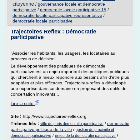
citoyenne
/
gouvernance locale et democratie
participative
/
democratie locale participative 15
/
democratie locale participative representative
/
democratie locale participative
Trajectoires Reflex : Démocratie
participative
"Associer les habitants, les usagers, les locataires au
processus de décision"
Le développement des pratiques de démocratie
participative est un enjeu important des politiques publiques
qui cherchent à mieux répondre aux besoins afin d'être plus
adaptées et plus efficaces. Trajectoires-reflex a développé
une expertise dans ce domaine en proposant des outils de
concertation innovants...
Lire la suite
Site :
http://www.trajectoires-reflex.org
Thèmes liés :
/
democratie
ville de paris democratie participative
participative politique de la ville
/
gestion de proximite et
/
/
democratie participative
enjeu de la democratie participative