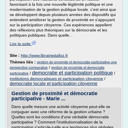
favorisant à la fois une nouvelle légitimité politique et une
modernisation de la gestion publique locale. c'est ainsi que
se développent depuis plusieurs années des dispositifs qui
entendent améliorer la gestion de proximité en s'appuyant
sur la participation citoyenne. Ces expériences appellent
des réflexions plus théoriques sur la démocratie et les
politiques publiques. Dans quelle...
Lire la suite
Site :
http://www.librairiedalloz.fr
Thèmes liés :
gestion de proximite et democratie participative une
/
perspective comparative
gestion de proximite et democratie
democratie et participation politique
/
/
participative
institutions democratiques et participation citoyenne
/
democratie locale et participation citoyenne
Gestion de proximité et démocratie
participative - Marie ...
Dans quelle mesure une activité citoyenne peut-elle se
conjuguer avec une réforme de la gestion urbaine ?
Quelles sont les conditions d'une véritable démocratie
participative ? Comment l'institutionnalisation de la
participation s'articule-t-elle aux tendances plus globales