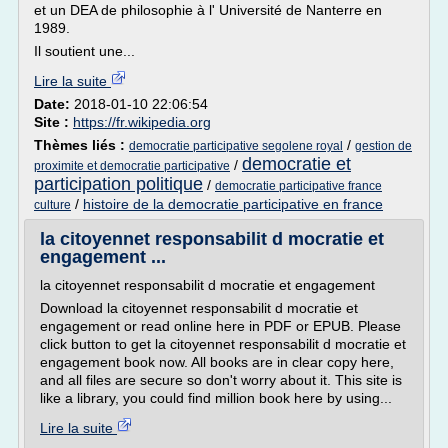
et un DEA de philosophie à l' Université de Nanterre en
1989.
Il soutient une...
Lire la suite
Date:
2018-01-10 22:06:54
Site :
https://fr.wikipedia.org
Thèmes liés :
/
democratie participative segolene royal
gestion de
democratie et
/
proximite et democratie participative
participation politique
/
democratie participative france
/
histoire de la democratie participative en france
culture
la citoyennet responsabilit d mocratie et
engagement ...
la citoyennet responsabilit d mocratie et engagement
Download la citoyennet responsabilit d mocratie et
engagement or read online here in PDF or EPUB. Please
click button to get la citoyennet responsabilit d mocratie et
engagement book now. All books are in clear copy here,
and all files are secure so don't worry about it. This site is
like a library, you could find million book here by using...
Lire la suite