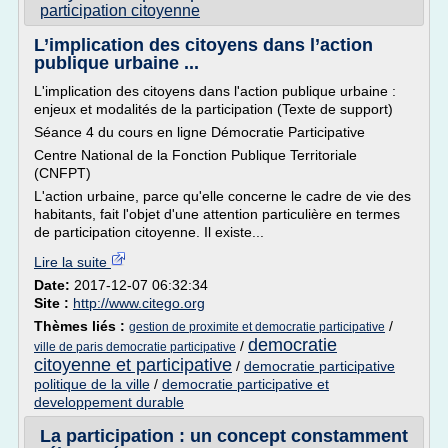
participation citoyenne
L’implication des citoyens dans l’action
publique urbaine ...
L'implication des citoyens dans l'action publique urbaine :
enjeux et modalités de la participation (Texte de support)
Séance 4 du cours en ligne Démocratie Participative
Centre National de la Fonction Publique Territoriale
(CNFPT)
L'action urbaine, parce qu'elle concerne le cadre de vie des
habitants, fait l'objet d'une attention particulière en termes
de participation citoyenne. Il existe...
Lire la suite
Date:
2017-12-07 06:32:34
Site :
http://www.citego.org
Thèmes liés :
/
gestion de proximite et democratie participative
democratie
/
ville de paris democratie participative
citoyenne et participative
/
democratie participative
politique de la ville
/
democratie participative et
developpement durable
La participation : un concept constamment