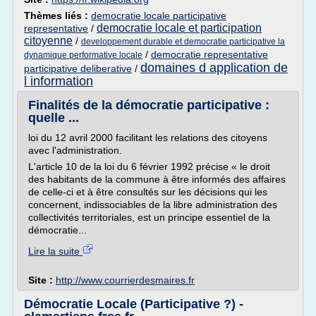
Thèmes liés :
democratie locale participative
democratie locale et participation
representative
/
citoyenne
/
developpement durable et democratie participative la
/
democratie representative
dynamique performative locale
domaines d application de
participative deliberative
/
l information
Finalités de la démocratie participative :
quelle ...
loi du 12 avril 2000 facilitant les relations des citoyens
avec l'administration.
L'article 10 de la loi du 6 février 1992 précise « le droit
des habitants de la commune à être informés des affaires
de celle-ci et à être consultés sur les décisions qui les
concernent, indissociables de la libre administration des
collectivités territoriales, est un principe essentiel de la
démocratie...
Lire la suite
Site :
http://www.courrierdesmaires.fr
Démocratie Locale (Participative ?) -