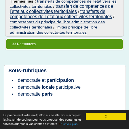
Thèmes liés :
transferts de competences de l'etat vers les
transfert de competences de
collectivites territoriales
/
l'etat aux collectivites territoriales
transferts de
/
competences de l etat aux collectivites territoriales
/
composantes du principe de libre administration des
collectivites territoriales
/
limites principe de libre
administration des collectivites territoriales
33 Ressources
Sous-rubriques
democratie
et
participation
democratie
locale
participative
democratie
paris
Autres sous-rubriques
En poursuivant votre navigation sur ce site, vous acceptez
X
l'utilisation de cookies pour vous proposer des contenus et
democratie participative
france
/
democratie participative
services adaptés à vos centres d'intérêts.
En savoir plus
paris
/
democratie participative
exemple