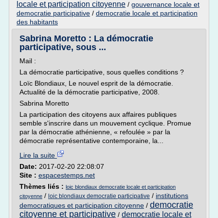
locale et participation citoyenne
/
gouvernance locale et
democratie participative
/
democratie locale et participation
des habitants
Sabrina Moretto : La démocratie
participative, sous ...
Mail :
La démocratie participative, sous quelles conditions ?
Loïc Blondiaux, Le nouvel esprit de la démocratie.
Actualité de la démocratie participative, 2008.
Sabrina Moretto
La participation des citoyens aux affaires publiques
semble s'inscrire dans un mouvement cyclique. Promue
par la démocratie athénienne, « refoulée » par la
démocratie représentative contemporaine, la...
Lire la suite
Date:
2017-02-20 22:08:07
Site :
espacestemps.net
Thèmes liés :
loic blondiaux democratie locale et participation
/
/
institutions
loic blondiaux democratie participative
citoyenne
democratie
democratiques et participation citoyenne
/
citoyenne et participative
democratie locale et
/