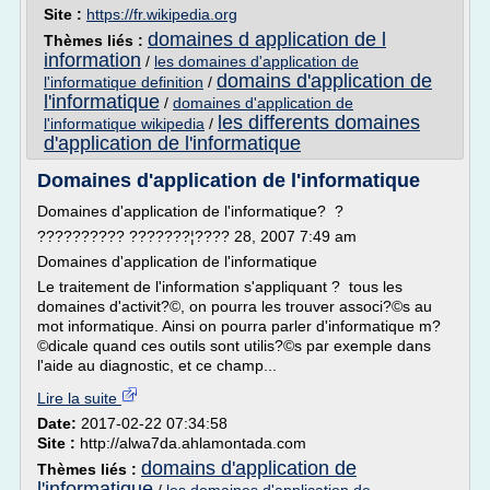
Site :
https://fr.wikipedia.org
domaines d application de l
Thèmes liés :
information
/
les domaines d'application de
domains d'application de
l'informatique definition
/
l'informatique
/
domaines d'application de
les differents domaines
l'informatique wikipedia
/
d'application de l'informatique
Domaines d'application de l'informatique
Domaines d'application de l'informatique? ?
?????????? ???????¦???? 28, 2007 7:49 am
Domaines d'application de l'informatique
Le traitement de l'information s'appliquant ? tous les
domaines d'activit?©, on pourra les trouver associ?©s au
mot informatique. Ainsi on pourra parler d'informatique m?
©dicale quand ces outils sont utilis?©s par exemple dans
l'aide au diagnostic, et ce champ...
Lire la suite
Date:
2017-02-22 07:34:58
Site :
http://alwa7da.ahlamontada.com
domains d'application de
Thèmes liés :
l'informatique