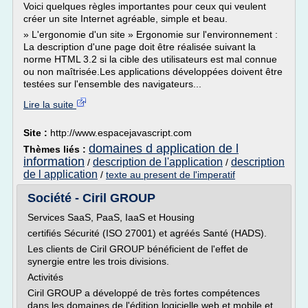
Voici quelques règles importantes pour ceux qui veulent
créer un site Internet agréable, simple et beau.
» L'ergonomie d'un site » Ergonomie sur l'environnement :
La description d'une page doit être réalisée suivant la
norme HTML 3.2 si la cible des utilisateurs est mal connue
ou non maîtrisée.Les applications développées doivent être
testées sur l'ensemble des navigateurs...
Lire la suite
Site :
http://www.espacejavascript.com
domaines d application de l
Thèmes liés :
information
description de l'application
description
/
/
de l application
/
texte au present de l'imperatif
Société - Ciril GROUP
Services SaaS, PaaS, IaaS et Housing
certifiés Sécurité (ISO 27001) et agréés Santé (HADS).
Les clients de Ciril GROUP bénéficient de l'effet de
synergie entre les trois divisions.
Activités
Ciril GROUP a développé de très fortes compétences
dans les domaines de l'édition logicielle web et mobile et