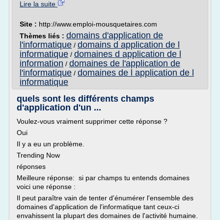
Lire la suite
Site :
http://www.emploi-mousquetaires.com
domains d'application de
Thèmes liés :
l'informatique
domains d application de l
/
informatique
domaines d application de l
/
information
domaines de l'application de
/
l'informatique
domaines de l application de l
/
informatique
quels sont les différents champs
d'application d'un ...
Voulez-vous vraiment supprimer cette réponse ?
Oui
Il y a eu un problème.
Trending Now
réponses
Meilleure réponse: si par champs tu entends domaines
voici une réponse :
Il peut paraître vain de tenter d'énumérer l'ensemble des
domaines d'application de l'informatique tant ceux-ci
envahissent la plupart des domaines de l'activité humaine.