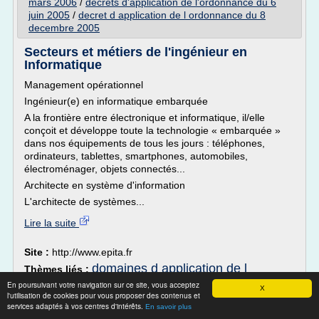
mars 2006
/
decrets d'application de l'ordonnance du 6
juin 2005
/
decret d application de l ordonnance du 8
decembre 2005
Secteurs et métiers de l'ingénieur en
Informatique
Management opérationnel
Ingénieur(e) en informatique embarquée
A la frontière entre électronique et informatique, il/elle
conçoit et développe toute la technologie « embarquée »
dans nos équipements de tous les jours : téléphones,
ordinateurs, tablettes, smartphones, automobiles,
électroménager, objets connectés...
Architecte en système d'information
L'architecte de systèmes...
Lire la suite
Site :
http://www.epita.fr
domaines d application de l
Thèmes liés :
information
logiciels et domaines d'application de
/
En poursuivant votre navigation sur ce site, vous acceptez
X
l'informatique
logiciels et domaines d application de
l'utilisation de cookies pour vous proposer des contenus et
/
services adaptés à vos centres d'intérêts.
les differents domaines
l informatique
En savoir plus
/