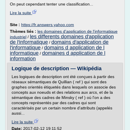
On peut cependant tenter une classification...
Lire la suite
Site :
https://fr.answers.yahoo.com
Thèmes liés :
les domaines d'application de l'informatique
les differents domaines d'application
industriel
/
de l'informatique
domains d'application de
/
l'informatique
domains d application de l
/
informatique
domaines d application de l
/
information
Logique de description — Wikipédia
Les logiques de description ont été conçues à partir des
réseaux sémantiques de Quillian ( ref ) qui sont des
graphes orientés étiquetés dans lesquels on associe des
concepts aux noeuds et des relations aux arcs, et de la
sémantique des cadres de Minsky ( ref ) où l'on a des
concepts représentés par des cadres qui sont
caractérisés par un certain nombre d'attributs (appelés
aussi...
Lire la suite
Date:
2017-02-12 19:11:52