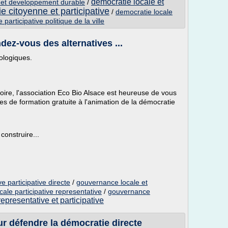
democratie locale et
e et developpement durable
/
e citoyenne et participative
/
democratie locale
participative politique de la ville
dez-vous des alternatives ...
ologiques.
foire, l'association Eco Bio Alsace est heureuse de vous
s de formation gratuite à l'animation de la démocratie
construire...
e participative directe
/
gouvernance locale et
cale participative representative
/
gouvernance
epresentative et participative
r défendre la démocratie directe