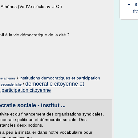
s
 Athènes (Ve-IVe siècle av. J-C.)
fr
il à la vie démocratique de la cité ?
/
institutions democratiques et participation
tie athenes
democratie citoyenne et
/
 seconde fiche
 participation citoyenne
atie sociale - Institut ...
tivité et du financement des organisations syndicales,
émocratie politique et démocratie sociale. Des
rtant les deux notions.
à peu à s'installer dans notre vocabulaire pour
ssent employeurs...