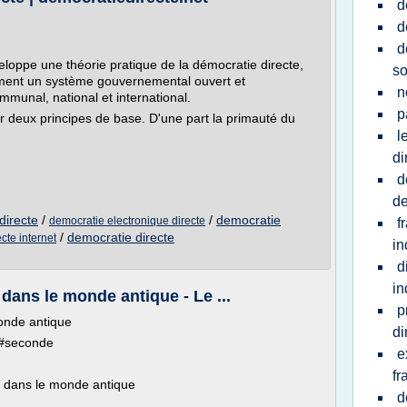
d
d
d
eloppe une théorie pratique de la démocratie directe,
so
ivement un système gouvernemental ouvert et
n
mmunal, national et international.
p
deux principes de base. D'une part la primauté du
l
di
d
de
directe
/
/
democratie
democratie electronique directe
f
/
democratie directe
cte internet
in
d
in
 dans le monde antique - Le ...
p
monde antique
di
 #seconde
e
fr
é dans le monde antique
d