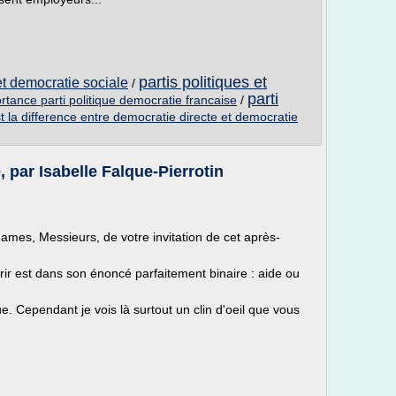
partis politiques et
et democratie sociale
/
parti
rtance parti politique democratie francaise
/
st la difference entre democratie directe et democratie
 par Isabelle Falque-Pierrotin
ames, Messieurs, de votre invitation de cet après-
rir est dans son énoncé parfaitement binaire : aide ou
e. Cependant je vois là surtout un clin d'oeil que vous