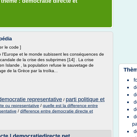
 thème : democratie directe et
pédia
er le code ]
 l'Europe et le monde subissent les conséquences de
andale de la crise des subprimes [14] . La crise
n Islande , la population refuse le sauvetage de
Thèm
ge de la Grèce par la troïka...
f
d
d
t democratie representative
parti politique et
/
d
te ou representative
/
quelle est la difference entre
d
sentative
/
difference entre democratie directe et
d
pa
d
cte | democratiedirecte.net