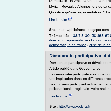
Démocratie : la vraie nature de la repr
Myriam Revault d'Allonnes lors de sa 
Qu'est-ce qu'une "représentation" ? La 
Lire la suite
Site :
https://philofrance.blogspot.com
partis politiques e
Thèmes liés :
directe ou representative
/
france culture
democratique en france
/
crise de la d
Démocratie participative et
Démocratie participative et développe
Article publié dans Gouvernance
La démocratie participative est une no
une implication dans les différents pro
Les citoyens participent activement au 
politique locale, régionale, voire national
Lire la suite
Site :
http://www.vedura.fr