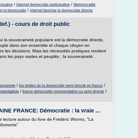
/
/
democratie
cipative
internet democratie participative
/
et et democratie
internet favorise la democratie directe
ef.) - cours de droit public
 la souveraineté populaire est la démocratie directe,
peuple dans son ensemble et chaque citoyen en
s les décisions. Mais les nécessités pratiques rendent
ans les pays vastes et peuplés ; la souveraineté...
/
/
verainete
les limites de la democratie semi directe en france
esentative
/
/
france democratie representative ou semi directe
 FRANCE: Démocratie : la vraie ...
 lecture autour du livre de Frédéric Worms, "La
 Moments"