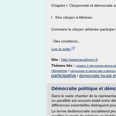
Chapitre I. Citoyenneté et démocratie à
I. Etre citoyen à Athènes
Comment le citoyen athénien participe-t-
- Des conditions...
Lire la suite
Site :
http://www.lecafuron.fr
Thèmes liés :
chapitre 2 citoyennete democra
citoyenne
/
citoyennete et democratie a athenes
participative
democratie locale et
/
Démocratie politique et démocr
Dans le vaste chantier de la représenta
un parallèle est souvent établi entre d
différences essentielles distinguent pou
Le terme dedémocratie socialetend peu 
qualifier le mode de relations qu'établi