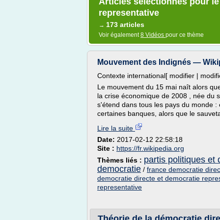
Articles sélectionnés pour le
representative
173 articles
→
Voir également
8 Vidéos
pour ce thème
Mouvement des Indignés — Wiki
Contexte international[ modifier | modifi
Le mouvement du 15 mai naît alors que
la crise économique de 2008 , née du sc
s'étend dans tous les pays du monde : e
certaines banques, alors que le sauveta
Lire la suite
Date:
2017-02-12 22:58:18
Site :
https://fr.wikipedia.org
partis politiques e
Thèmes liés :
democratie
/
france democratie direc
democratie directe et democratie repre
representative
Théorie de la démocratie dire