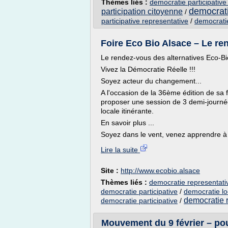
Thèmes liés :
democratie participativ
democrati
participation citoyenne
/
participative representative
/
democratie 
Foire Eco Bio Alsace – Le ren
Le rendez-vous des alternatives Eco-Bi
Vivez la Démocratie Réelle !!!
Soyez acteur du changement...
A l'occasion de la 36ème édition de sa 
proposer une session de 3 demi-journée
locale itinérante.
En savoir plus ...
Soyez dans le vent, venez apprendre à 
Lire la suite
Site :
http://www.ecobio.alsace
Thèmes liés :
democratie representativ
democratie participative
/
democratie lo
democratie r
democratie participative
/
Mouvement du 9 février – pou