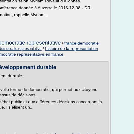
ésentation selon Myriam Revault d'Allonnes.
conférence donnée à Auxerre le 2016-12-08 - DR.
notion, rappelle Myriam...
t democratie representative
/
france democratie
/
histoire de la representation
 democratie representative
emocratie representative en france
 développement durable
ment durable
uvelle forme de démocratie, qui permet aux citoyens
cessus de décisions.
débat public et aux différentes décisions concernant la
e. Ils élisent un...