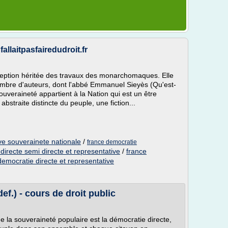
fallaitpasfairedudroit.fr
ception héritée des travaux des monarchomaques. Elle
ombre d'auteurs, dont l'abbé Emmanuel Sieyès (Qu'est-
ouveraineté appartient à la Nation qui est un être
é abstraite distincte du peuple, une fiction...
ve souverainete nationale
/
france democratie
directe semi directe et representative
/
france
democratie directe et representative
ef.) - cours de droit public
 la souveraineté populaire est la démocratie directe,