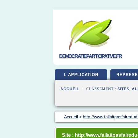
DEMOCRATIEPARTICIPATIVE.FR
L APPLICATION
REPRESE
ACCUEIL
| CLASSEMENT :
SITES
,
AU
Accueil
>
http://www.fallaitpasfairedudr
Site : http://www.fallaitpasfairedud