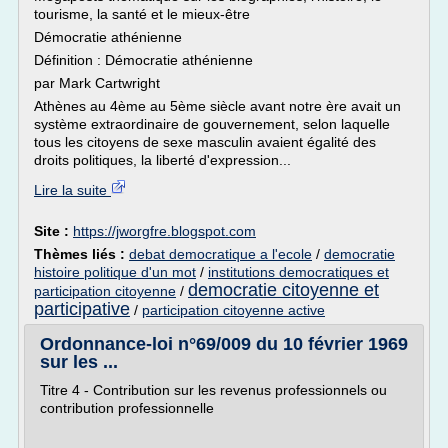
tourisme, la santé et le mieux-être
Démocratie athénienne
Définition : Démocratie athénienne
par Mark Cartwright
Athènes au 4ème au 5ème siècle avant notre ère avait un
système extraordinaire de gouvernement, selon laquelle
tous les citoyens de sexe masculin avaient égalité des
droits politiques, la liberté d'expression...
Lire la suite
Site :
https://jworgfre.blogspot.com
Thèmes liés :
debat democratique a l'ecole
/
democratie
histoire politique d'un mot
/
institutions democratiques et
democratie citoyenne et
participation citoyenne
/
participative
/
participation citoyenne active
Ordonnance-loi n°69/009 du 10 février 1969
sur les ...
Titre 4 - Contribution sur les revenus professionnels ou
contribution professionnelle