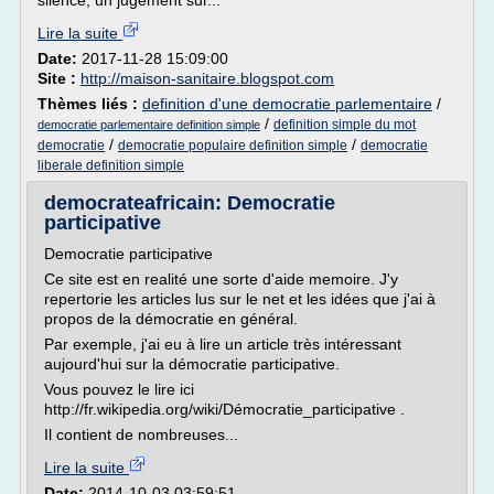
silence, un jugement sur...
Lire la suite
Date:
2017-11-28 15:09:00
Site :
http://maison-sanitaire.blogspot.com
Thèmes liés :
definition d'une democratie parlementaire
/
/
definition simple du mot
democratie parlementaire definition simple
/
/
democratie
democratie populaire definition simple
democratie
liberale definition simple
democrateafricain: Democratie
participative
Democratie participative
Ce site est en realité une sorte d'aide memoire. J'y
repertorie les articles lus sur le net et les idées que j'ai à
propos de la démocratie en général.
Par exemple, j'ai eu à lire un article très intéressant
aujourd'hui sur la démocratie participative.
Vous pouvez le lire ici
http://fr.wikipedia.org/wiki/Démocratie_participative .
Il contient de nombreuses...
Lire la suite
Date:
2014-10-03 03:59:51