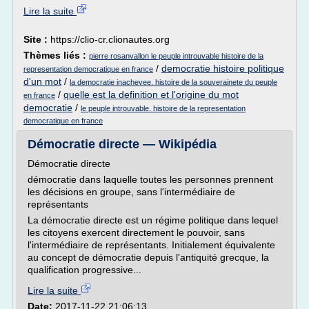
Lire la suite
Site :
https://clio-cr.clionautes.org
Thèmes liés :
pierre rosanvallon le peuple introuvable histoire de la
/
democratie histoire politique
representation democratique en france
d'un mot
/
la democratie inachevee. histoire de la souverainete du peuple
/
quelle est la definition et l'origine du mot
en france
democratie
/
le peuple introuvable. histoire de la representation
democratique en france
Démocratie directe — Wikipédia
Démocratie directe
démocratie dans laquelle toutes les personnes prennent
les décisions en groupe, sans l'intermédiaire de
représentants
La démocratie directe est un régime politique dans lequel
les citoyens exercent directement le pouvoir, sans
l'intermédiaire de représentants. Initialement équivalente
au concept de démocratie depuis l'antiquité grecque, la
qualification progressive...
Lire la suite
Date:
2017-11-22 21:06:13