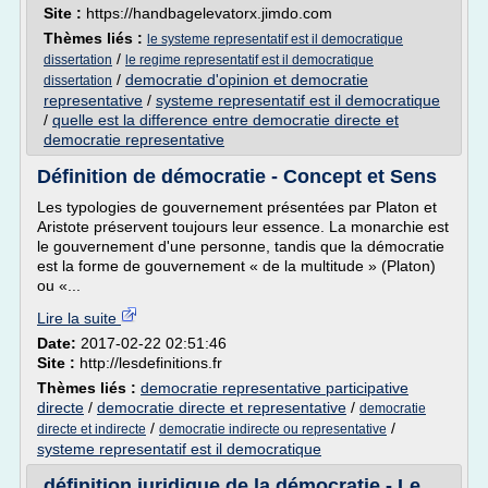
Site :
https://handbagelevatorx.jimdo.com
Thèmes liés :
le systeme representatif est il democratique
/
dissertation
le regime representatif est il democratique
/
democratie d'opinion et democratie
dissertation
representative
/
systeme representatif est il democratique
/
quelle est la difference entre democratie directe et
democratie representative
Définition de démocratie - Concept et Sens
Les typologies de gouvernement présentées par Platon et
Aristote préservent toujours leur essence. La monarchie est
le gouvernement d'une personne, tandis que la démocratie
est la forme de gouvernement « de la multitude » (Platon)
ou «...
Lire la suite
Date:
2017-02-22 02:51:46
Site :
http://lesdefinitions.fr
Thèmes liés :
democratie representative participative
directe
/
democratie directe et representative
/
democratie
/
/
directe et indirecte
democratie indirecte ou representative
systeme representatif est il democratique
définition juridique de la démocratie - Le