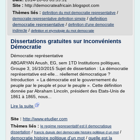
Site :
http://democrateafricain.blogspot.com
Thèmes liés :
/
definition du mot democratie representative
/
definition
democratie representative definition simple
democratie representative
/
definition d'une democratie
/
indirecte
definition et etymologie du mot democratie
Dissertations gratuites sur Inconvénients
Démocratie
Démocratie représentative
ABGARYAN Anush, EG, sem 1TD Institutions politiques,
Groupe 3, 16/10/2015 Sujet de dissertation : La démocratie
représentative est-elle... réellemet démocratique ?
Introduction « La démocratie est le gouvernement du
peuple par le peuple et pour le peuple ». Cette définition
donnée par Abraham Lincoln, président des Etats-Unis de
1861 à 1865, nous...
Lire la suite
Site :
http://www.etudier.com
Thèmes liés :
le regime representatif est il democratique
/
/
dissertation
francis dupuis deri democratie histoire politique d un mot
democratie histoire politique d'un mot
/
quelle est la