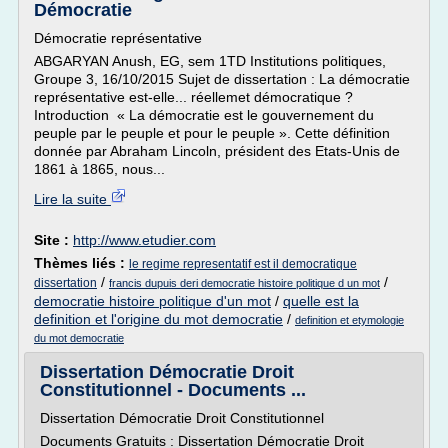
Démocratie
Démocratie représentative
ABGARYAN Anush, EG, sem 1TD Institutions politiques,
Groupe 3, 16/10/2015 Sujet de dissertation : La démocratie
représentative est-elle... réellemet démocratique ?
Introduction « La démocratie est le gouvernement du
peuple par le peuple et pour le peuple ». Cette définition
donnée par Abraham Lincoln, président des Etats-Unis de
1861 à 1865, nous...
Lire la suite
Site :
http://www.etudier.com
Thèmes liés :
le regime representatif est il democratique
/
/
dissertation
francis dupuis deri democratie histoire politique d un mot
democratie histoire politique d'un mot
/
quelle est la
definition et l'origine du mot democratie
/
definition et etymologie
du mot democratie
Dissertation Démocratie Droit
Constitutionnel - Documents ...
Dissertation Démocratie Droit Constitutionnel
Documents Gratuits : Dissertation Démocratie Droit