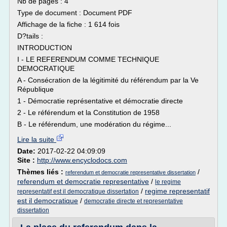
Nb de pages : 4
Type de document : Document PDF
Affichage de la fiche : 1 614 fois
D?tails :
INTRODUCTION
I - LE REFERENDUM COMME TECHNIQUE
DEMOCRATIQUE
A - Consécration de la légitimité du référendum par la Ve
République
1 - Démocratie représentative et démocratie directe
2 - Le référendum et la Constitution de 1958
B - Le référendum, une modération du régime...
Lire la suite
Date:
2017-02-22 04:09:09
Site :
http://www.encyclodocs.com
Thèmes liés :
/
referendum et democratie representative dissertation
referendum et democratie representative
/
le regime
/
regime representatif
representatif est il democratique dissertation
est il democratique
/
democratie directe et representative
dissertation