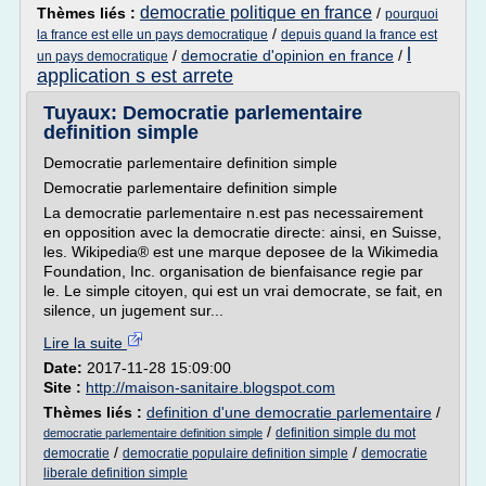
democratie politique en france
Thèmes liés :
/
pourquoi
/
la france est elle un pays democratique
depuis quand la france est
l
/
democratie d'opinion en france
/
un pays democratique
application s est arrete
Tuyaux: Democratie parlementaire
definition simple
Democratie parlementaire definition simple
Democratie parlementaire definition simple
La democratie parlementaire n.est pas necessairement
en opposition avec la democratie directe: ainsi, en Suisse,
les. Wikipedia® est une marque deposee de la Wikimedia
Foundation, Inc. organisation de bienfaisance regie par
le. Le simple citoyen, qui est un vrai democrate, se fait, en
silence, un jugement sur...
Lire la suite
Date:
2017-11-28 15:09:00
Site :
http://maison-sanitaire.blogspot.com
Thèmes liés :
definition d'une democratie parlementaire
/
/
definition simple du mot
democratie parlementaire definition simple
/
/
democratie
democratie populaire definition simple
democratie
liberale definition simple