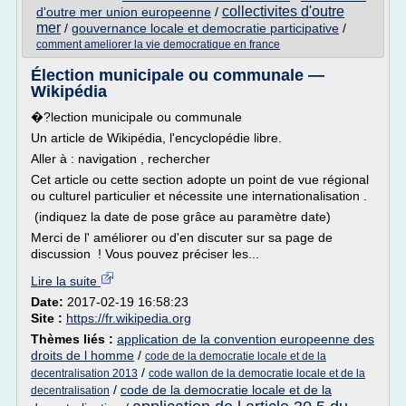
collectivites d'outre
d'outre mer union europeenne
/
mer
/
gouvernance locale et democratie participative
/
comment ameliorer la vie democratique en france
Élection municipale ou communale —
Wikipédia
�?lection municipale ou communale
Un article de Wikipédia, l'encyclopédie libre.
Aller à : navigation , rechercher
Cet article ou cette section adopte un point de vue régional
ou culturel particulier et nécessite une internationalisation .
(indiquez la date de pose grâce au paramètre date)
Merci de l' améliorer ou d'en discuter sur sa page de
discussion ! Vous pouvez préciser les...
Lire la suite
Date:
2017-02-19 16:58:23
Site :
https://fr.wikipedia.org
Thèmes liés :
application de la convention europeenne des
droits de l homme
/
code de la democratie locale et de la
/
decentralisation 2013
code wallon de la democratie locale et de la
/
code de la democratie locale et de la
decentralisation