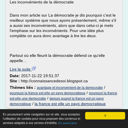
Les inconvénients de la démocratie
Dans mon article sur La démocratie je dis pourquoi c'est le
meilleur système que nous ayons présentement, même s'il
a aussi ses inconvénients, alors que dans celui-ci je mets
l'emphase sur les inconvénients. Pour une idée plus
complète on aura donc avantage à lire les deux.
Partout où elle fleurit la démocratie défend ce qu'elle
appelle...
Lire la suite
Date:
2017-11-22 19:51:37
Site :
http://connaissancedesoi.blogspot.ca
Thèmes liés :
/
avantage et inconvenient de la democratie
/
pourquoi la france est elle un pays democratique
pourquoi la france
/
est elle une democratie
depuis quand la france est un pays
/
la france est elle un pays democratique
democratique
Exigeons l'instauration de la Démocratie
En poursuivant votre navigation sur ce site, vous acceptez
X
en France ...
l'utilisation de cookies pour vous proposer des contenus et
services adaptés à vos centres d'intérêts.
En savoir plus
Les citoyens depuis des années indiquent dans les