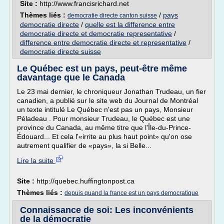
Site :
http://www.francisrichard.net
Thèmes liés :
/
pays
democratie directe canton suisse
democratie directe
/
quelle est la difference entre
democratie directe et democratie representative
/
difference entre democratie directe et representative
/
democratie directe suisse
Le Québec est un pays, peut-être même
davantage que le Canada
Le 23 mai dernier, le chroniqueur Jonathan Trudeau, un fier
canadien, a publié sur le site web du Journal de Montréal
un texte intitulé Le Québec n'est pas un pays, Monsieur
Péladeau . Pour monsieur Trudeau, le Québec est une
province du Canada, au même titre que l'Île-du-Prince-
Édouard... Et cela l'«irrite au plus haut point» qu'on ose
autrement qualifier de «pays», la si Belle...
Lire la suite
Site :
http://quebec.huffingtonpost.ca
Thèmes liés :
depuis quand la france est un pays democratique
Connaissance de soi: Les inconvénients
de la démocratie