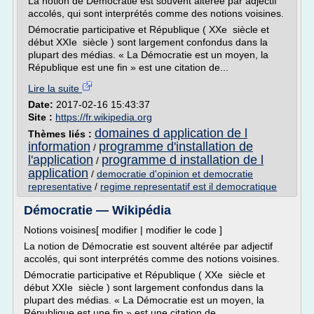
La notion de Démocratie est souvent altérée par adjectif
accolés, qui sont interprétés comme des notions voisines.
Démocratie participative et République ( XXe siècle et
début XXIe siècle ) sont largement confondus dans la
plupart des médias. « La Démocratie est un moyen, la
République est une fin » est une citation de...
Lire la suite
Date:
2017-02-16 15:43:37
Site :
https://fr.wikipedia.org
domaines d application de l
Thèmes liés :
information
programme d'installation de
/
l'application
programme d installation de l
/
application
/
democratie d'opinion et democratie
representative
/
regime representatif est il democratique
Démocratie — Wikipédia
Notions voisines[ modifier | modifier le code ]
La notion de Démocratie est souvent altérée par adjectif
accolés, qui sont interprétés comme des notions voisines.
Démocratie participative et République ( XXe siècle et
début XXIe siècle ) sont largement confondus dans la
plupart des médias. « La Démocratie est un moyen, la
République est une fin » est une citation de...