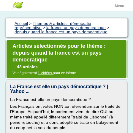
Menu
Accueil
>
Thèmes & articles : démocratie
représentative
>
la france un pays democratique
>
depuis quand la france est un pays democratique
Articles sélectionnés pour le thème :
depuis quand la france est un pays
democratique
43 articles
→
Voir également
1 Vidéos
pour ce thème
La France est-elle un pays démocratique ? |
Yahoo ...
La France est-elle un pays démocratique ?
Les Français ont votés NON au referendum sur le traité de
l'Europe. Aujourd'hui, le parlement vient de dire OUI au
même traité appellé differement "traité de Lisbonne" (à
peine retouché) et a donc adopté ce traité en balayement
du coup net la voix du peuple...