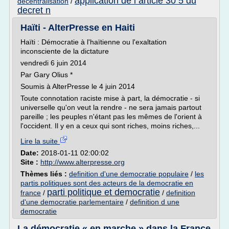
application de l article 30 5 du
decentralisation
/
decret n
Haïti - AlterPresse en Haiti
Haïti : Démocratie à l'haïtienne ou l'exaltation
inconsciente de la dictature
vendredi 6 juin 2014
Par Gary Olius *
Soumis à AlterPresse le 4 juin 2014
Toute connotation raciste mise à part, la démocratie - si
universelle qu'on veut la rendre - ne sera jamais partout
pareille ; les peuples n'étant pas les mêmes de l'orient à
l'occident. Il y en a ceux qui sont riches, moins riches,...
Lire la suite
Date:
2018-01-11 02:00:02
Site :
http://www.alterpresse.org
Thèmes liés :
definition d'une democratie populaire
/
les
partis politiques sont des acteurs de la democratie en
parti politique et democratie
france
/
/
definition
d'une democratie parlementaire
/
definition d une
democratie
La démocratie « en marche » dans la France