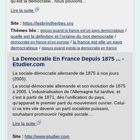
qu'est la démocratie , nous pouvons...
Lire la suite
Site :
https://lesbrindherbes.org
Thèmes liés :
/
depuis quand la france est un pays democratique
quelle est la definition et l'origine du mot democratie
/
/
la france est elle un pays
democratie en france et en europe
democratique
/
depuis quand existe la democratie en france
La Democratie En France Depuis 1875 ... -
Etudier.com
La sociale-démocratie allemande de 1875 à nos jours
(2005).
La social-démocratie allemande et son évolution de 1875
à 2005. L'industrialisation de l'Allemagne fut tardive, et
c'est à partir de 1871, dès l'unification du pays,
qu'apparait le premier parti du mouvement ouvrier. Celui-
ci va très vite devenir un parti socialiste puissant,
souhaitant promouvoir l'égalité sociale....
Lire la suite
Site :
http://www.etudier.com