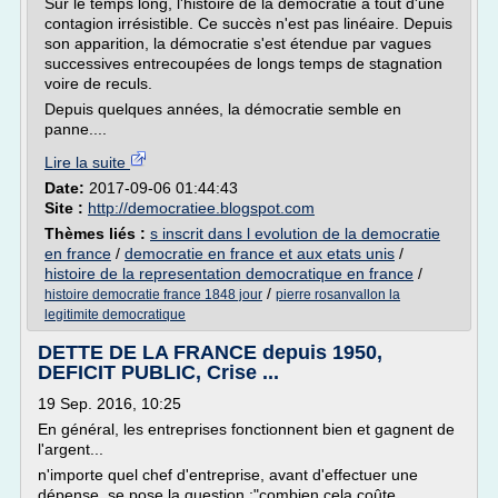
Sur le temps long, l'histoire de la démocratie a tout d'une
contagion irrésistible. Ce succès n'est pas linéaire. Depuis
son apparition, la démocratie s'est étendue par vagues
successives entrecoupées de longs temps de stagnation
voire de reculs.
Depuis quelques années, la démocratie semble en
panne....
Lire la suite
Date:
2017-09-06 01:44:43
Site :
http://democratiee.blogspot.com
Thèmes liés :
s inscrit dans l evolution de la democratie
en france
/
democratie en france et aux etats unis
/
histoire de la representation democratique en france
/
/
histoire democratie france 1848 jour
pierre rosanvallon la
legitimite democratique
DETTE DE LA FRANCE depuis 1950,
DEFICIT PUBLIC, Crise ...
19 Sep. 2016, 10:25
En général, les entreprises fonctionnent bien et gagnent de
l'argent...
n'importe quel chef d'entreprise, avant d'effectuer une
dépense, se pose la question :"combien cela coûte,