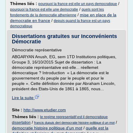
Thèmes liés :
/
pourquoi la france est elle un pays democratique
/
pourquoi la france est elle une democratie
quels sont les
/
mise en place de la
fondements de la democratie athenienne
democratie en france
/
depuis quand la france est un pays
democratique
Dissertations gratuites sur Inconvénients
Démocratie
Démocratie représentative
ABGARYAN Anush, EG, sem 1TD Institutions politiques,
Groupe 3, 16/10/2015 Sujet de dissertation : La
démocratie représentative est-elle... réellemet
démocratique ? Introduction « La démocratie est le
gouvernement du peuple par le peuple et pour le
peuple ». Cette définition donnée par Abraham Lincoln,
président des Etats-Unis de 1861 à 1865, nous...
Lire la suite
Site :
http://www.etudier.com
Thèmes liés :
le regime representatif est il democratique
/
/
dissertation
francis dupuis deri democratie histoire politique d un mot
democratie histoire politique d'un mot
/
quelle est la