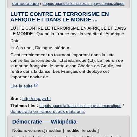
democratique
/
depuis quand la france est un pays democratique
LUTTE CONTRE LE TERRORISME EN
AFRIQUE ET DANS LE MONDE ...
LUTTE CONTRE LE TERRORISME EN AFRIQUE ET DANS
LE MONDE : Quand la France ravit la vedette à l'Amérique
Date:
in: A la une , Dialogue intérieur
C'est certainement un tournant important dans la lutte
contre les terroristes de l'Etat islamique (EI). Le fleuron de
la marine française, le porte-avion Charles-de-Gaulle, est
rentré dans la danse. Les Français ont déployé cet
important navire de...
Lire la suite
Site :
http://lepays.bf
Thèmes liés :
/
depuis quand la france est un pays democratique
democratie en france et aux etats unis
Démocratie — Wikipédia
Notions voisines[ modifier | modifier le code ]