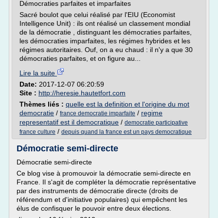
Démocraties parfaites et imparfaites
Sacré boulot que celui réalisé par l'EIU (Economist
Intelligence Unit) : ils ont réalisé un classement mondial
de la démocratie , distinguant les démocraties parfaites,
les démocraties imparfaites, les régimes hybrides et les
régimes autoritaires. Ouf, on a eu chaud : il n'y a que 30
démocraties parfaites, et on figure au...
Lire la suite
Date:
2017-12-07 06:20:59
Site :
http://heresie.hautetfort.com
Thèmes liés :
quelle est la definition et l'origine du mot
democratie
/
/
regime
france democratie imparfaite
representatif est il democratique
/
democratie participative
/
france culture
depuis quand la france est un pays democratique
Démocratie semi-directe
Démocratie semi-directe
Ce blog vise à promouvoir la démocratie semi-directe en
France. Il s'agit de compléter la démocratie représentative
par des instruments de démocratie directe (droits de
référendum et d'initiative populaires) qui empêchent les
élus de confisquer le pouvoir entre deux élections.