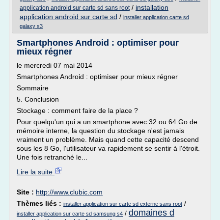
/
installation
application android sur carte sd sans root
application android sur carte sd
/
installer application carte sd
galaxy s3
Smartphones Android : optimiser pour
mieux régner
le mercredi 07 mai 2014
Smartphones Android : optimiser pour mieux régner
Sommaire
5. Conclusion
Stockage : comment faire de la place ?
Pour quelqu'un qui a un smartphone avec 32 ou 64 Go de
mémoire interne, la question du stockage n'est jamais
vraiment un problème. Mais quand cette capacité descend
sous les 8 Go, l'utilisateur va rapidement se sentir à l'étroit.
Une fois retranché le...
Lire la suite
Site :
http://www.clubic.com
Thèmes liés :
/
installer application sur carte sd externe sans root
domaines d
/
installer application sur carte sd samsung s4