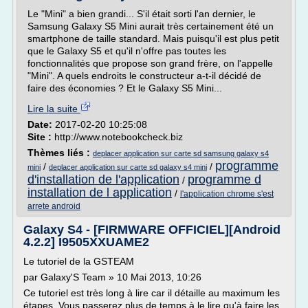
Le "Mini" a bien grandi... S'il était sorti l'an dernier, le
Samsung Galaxy S5 Mini aurait très certainement été un
smartphone de taille standard. Mais puisqu'il est plus petit
que le Galaxy S5 et qu'il n'offre pas toutes les
fonctionnalités que propose son grand frère, on l'appelle
"Mini". A quels endroits le constructeur a-t-il décidé de
faire des économies ? Et le Galaxy S5 Mini...
Lire la suite
Date:
2017-02-20 10:25:08
Site :
http://www.notebookcheck.biz
Thèmes liés :
deplacer application sur carte sd samsung galaxy s4
programme
/
/
mini
deplacer application sur carte sd galaxy s4 mini
d'installation de l'application
programme d
/
installation de l application
/
l'application chrome s'est
arrete android
Galaxy S4 - [FIRMWARE OFFICIEL][Android
4.2.2] I9505XXUAME2
Le tutoriel de la GSTEAM
par Galaxy'S Team » 10 Mai 2013, 10:26
Ce tutoriel est très long à lire car il détaille au maximum les
étapes. Vous passerez plus de temps à le lire qu'à faire les