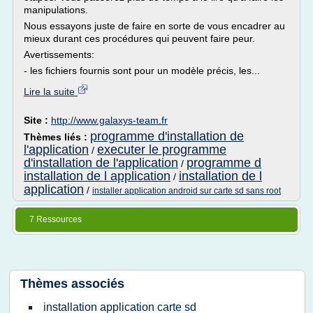
manipulations.
Nous essayons juste de faire en sorte de vous encadrer au
mieux durant ces procédures qui peuvent faire peur.
Avertissements:
- les fichiers fournis sont pour un modèle précis, les...
Lire la suite
Site :
http://www.galaxys-team.fr
programme d'installation de
Thèmes liés :
l'application
executer le programme
/
d'installation de l'application
programme d
/
installation de l application
installation de l
/
application
/
installer application android sur carte sd sans root
7 Ressources
Thèmes associés
installation application carte sd