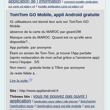
application de l information
/
comment installer application
/
sur carte sd galaxy s4
installer application carte sd galaxy s4
TomTom GO Mobile, appli Android gratuite
41 utilisateurs ont donné leur avis sur TomTom GO
Mobile.
absence de la carte du MAROC par geant198
Manque carte du MAROC. Quand est ce qu'elle sera
disponible?...
App parfaite. par anonyme
Étant un ancien de Tom-Tom, je trouve l'App parfaite
(après restauration de mon achat grâce a l'ancienne app)
merci l'équipe . 5/5
Non merci ...gratuite limite à 70km par anonyme
Je reste fidèle à...
Lire la suite
Site :
http://www.appliandroid.fr
vous ne pouvez pas ouvrir l
Thèmes liés :
application
/
/
telecharger
l'application waze utilise t elle internet
/
/
l'application waze
l'application waze est elle gratuite
avis sur