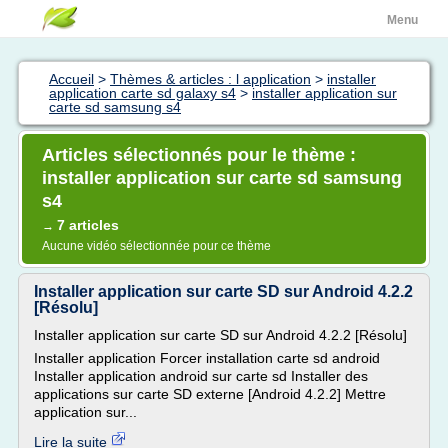
Menu
Accueil
>
Thèmes & articles : l application
>
installer
application carte sd galaxy s4
>
installer application sur
carte sd samsung s4
Articles sélectionnés pour le thème :
installer application sur carte sd samsung
s4
7 articles
→
Aucune vidéo sélectionnée pour ce thème
Installer application sur carte SD sur Android 4.2.2
[Résolu]
Installer application sur carte SD sur Android 4.2.2 [Résolu]
Installer application Forcer installation carte sd android
Installer application android sur carte sd Installer des
applications sur carte SD externe [Android 4.2.2] Mettre
application sur...
Lire la suite