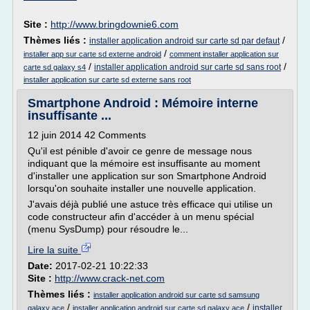
Site :
http://www.bringdownie6.com
Thèmes liés :
/
installer application android sur carte sd par defaut
/
installer app sur carte sd externe android
comment installer application sur
/
/
installer application android sur carte sd sans root
carte sd galaxy s4
installer application sur carte sd externe sans root
Smartphone Android : Mémoire interne
insuffisante ...
12 juin 2014 42 Comments
Qu'il est pénible d'avoir ce genre de message nous
indiquant que la mémoire est insuffisante au moment
d'installer une application sur son Smartphone Android
lorsqu'on souhaite installer une nouvelle application.
J'avais déjà publié une astuce très efficace qui utilise un
code constructeur afin d'accéder à un menu spécial
(menu SysDump) pour résoudre le...
Lire la suite
Date:
2017-02-21 10:22:33
Site :
http://www.crack-net.com
Thèmes liés :
installer application android sur carte sd samsung
/
/
installer
galaxy ace
installer application android sur carte sd galaxy ace