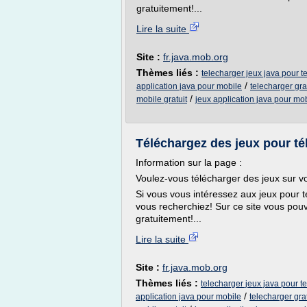
gratuitement!...
Lire la suite
Site :
fr.java.mob.org
Thèmes liés :
telecharger jeux java pour t
/
application java pour mobile
telecharger gra
/
mobile gratuit
jeux application java pour mob
Téléchargez des jeux pour tél
Information sur la page :
Voulez-vous télécharger des jeux sur vo
Si vous vous intéressez aux jeux pour t
vous recherchiez! Sur ce site vous pouve
gratuitement!...
Lire la suite
Site :
fr.java.mob.org
Thèmes liés :
telecharger jeux java pour t
/
application java pour mobile
telecharger gra