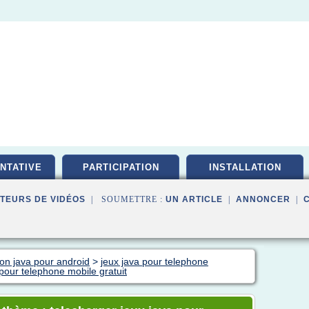
NTATIVE
PARTICIPATION
INSTALLATION
TEURS DE VIDÉOS
| SOUMETTRE :
UN ARTICLE
|
ANNONCER
|
ion java pour android
>
jeux java pour telephone
 pour telephone mobile gratuit