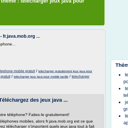
 thème : telecharger jeux java pour
 fr.java.mob.org ...
éphone...
Thèm
/
elephone mobile gratuit
telecharger gratuitement jeux java pour
t
/
/
gratuit
telecharger
telecharger jeux java pour mobile tactile
po
t
te
Téléchargez des jeux java ...
j
gr
otre téléphone? Faites-le gratuitement!
t
éléphones mobiles, alors fr.java.mob.org est ce que
ap
ez télécharger n'importent quels jeux java tout à fait