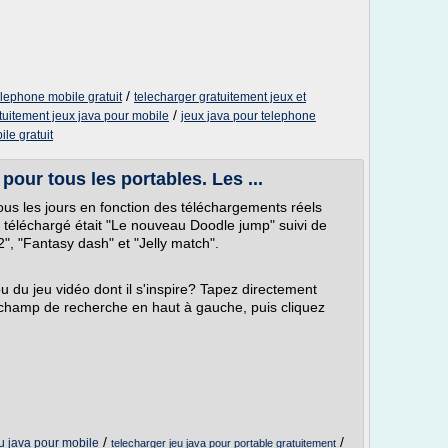
/
elephone mobile gratuit
telecharger gratuitement jeux et
/
tuitement jeux java pour mobile
jeux java pour telephone
ile gratuit
pour tous les portables. Les ...
ous les jours en fonction des téléchargements réels
lus téléchargé était "Le nouveau Doodle jump" suivi de
2", "Fantasy dash" et "Jelly match".
u du jeu vidéo dont il s'inspire? Tapez directement
e champ de recherche en haut à gauche, puis cliquez
/
/
u java pour mobile
telecharger jeu java pour portable gratuitement