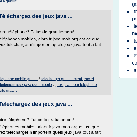
ile gratuit
gr
t
Téléchargez des jeux java ...
po
t
otre téléphone? Faites-le gratuitement!
mo
éléphones mobiles, alors fr.java.mob.org est ce que
t
ez télécharger n'importent quels jeux java tout à fait
e
e
co
a
/
elephone mobile gratuit
telecharger gratuitement jeux et
/
tuitement jeux java pour mobile
jeux java pour telephone
ile gratuit
Téléchargez des jeux java ...
tre téléphone? Faites-le gratuitement!
éléphones mobiles, alors fr.java.mob.org est ce que
z télécharger n'importent quels jeux java tout à fait