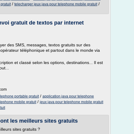
/
/
gratuit
telecharger jeux java pour telephone mobile gratuit
oi gratuit de textos par internet
oyer des SMS, messages, textos gratuits sur des
 opérateur téléphonique et partout dans le monde via
iption et classé selon les options, destinations... Il est
out...
.com
/
elephone portable gratuit
application java pour telephone
/
elephone mobile gratuit
jeux java pour telephone mobile gratuit
tuit
nt les meilleurs sites gratuits
leurs sites gratuits ?