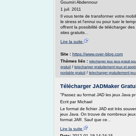
Goumiri Abdennour
1 juil. 2011
Il vous tente de transformer votre mob
le stress et l'ennui ou pour tuer le temp
offrent la possibilité de télécharger des
sites gratuits...
Lire la suite
Site :
https://www.over-blog.com
Thèmes liés :
telecharger jeux java gratuit p
/
gratuit
telecharger gratuitement jeux et appl
/
portable gratuit
telecharger gratuitement jeu
Télécharger JADMaker Gratuit
"Passez au format JAD les jeux Java pr
Ecrit par Michael
Le format de fichier JAD est très souven
jeux Java. On trouve de nombreux jeux J
format JAR. Sauf que ce...
Lire la suite
Date:
2012-01-19 14:24:15