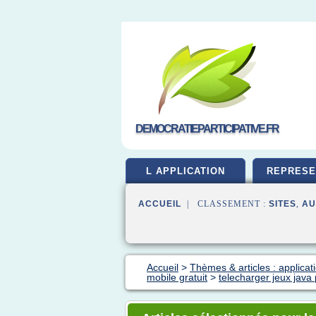
DEMOCRATIEPARTICIPATIVE.FR
L APPLICATION
REPRESE
ACCUEIL
| CLASSEMENT :
SITES
,
AU
Accueil
>
Thèmes & articles : applicat
mobile gratuit
>
telecharger jeux java