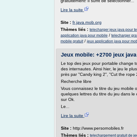
gratuitement! Il suffit de sélectionner...
Lire la suite
Site :
fr.java.mob.org
Thèmes liés :
telecharger jeux java pour t
/
application java pour mobile
telecharger gra
/
mobile gratuit
jeux application java pour mob
Jeux mobile: +2700 jeux java 
Le top des jeux pour portable change t
des internautes. Ainsi hier, le jeu le p
près par "Candy king 2", "Cut the rope 
Recherche libre
Vous connaissez le titre du jeu mobile o
quelques lettres du titre du jeu dans l
sur Ok.
Le...
Lire la suite
Site :
http://www.persomobiles.fr
Thèmes liés :
telechargement gratuit de je