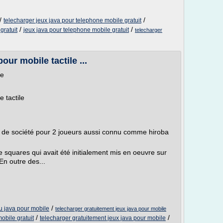
/
/
telecharger jeux java pour telephone mobile gratuit
/
/
gratuit
jeux java pour telephone mobile gratuit
telecharger
our mobile tactile ...
le
 tactile
 de société pour 2 joueurs aussi connu comme hiroba
 squares qui avait été initialement mis en oeuvre sur
n outre des...
/
u java pour mobile
telecharger gratuitement jeux java pour mobile
/
/
obile gratuit
telecharger gratuitement jeux java pour mobile