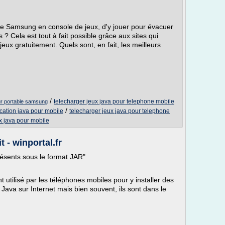
ile Samsung en console de jeux, d'y jouer pour évacuer
s ? Cela est tout à fait possible grâce aux sites qui
 jeux gratuitement. Quels sont, en fait, les meilleurs
/
telecharger jeux java pour telephone mobile
our portable samsung
/
ication java pour mobile
telecharger jeux java pour telephone
x java pour mobile
 - winportal.fr
ésents sous le format JAR"
t utilisé par les téléphones mobiles pour y installer des
ava sur Internet mais bien souvent, ils sont dans le