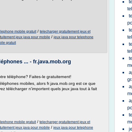
t
te
t
po
t
/
elephone mobile gratuit
telecharger gratuitement jeux et
/
te
tuitement jeux java pour mobile
jeux java pour telephone
ile gratuit
t
te
t
éphones ... - fr.java.mob.org
mo
a
tre téléphone? Faites-le gratuitement!
gr
éléphones mobiles, alors fr.java.mob.org est ce que
a
z télécharger n'importent quels jeux java tout à fait
mo
a
po
t
/
m
elephone mobile gratuit
telecharger gratuitement jeux et
/
tuitement jeux java pour mobile
jeux java pour telephone
j