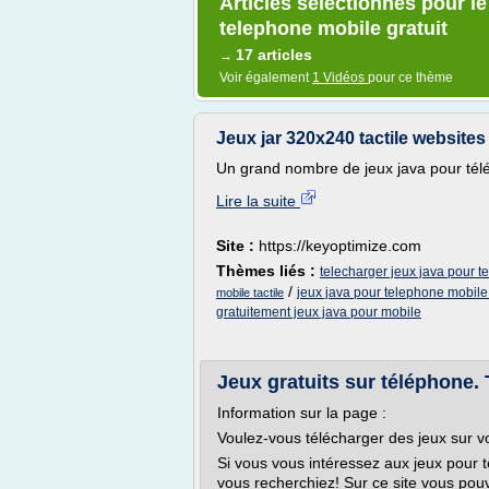
Articles sélectionnés pour le
telephone mobile gratuit
17 articles
→
Voir également
1 Vidéos
pour ce thème
Jeux jar 320x240 tactile websites -
Un grand nombre de jeux java pour tél
Lire la suite
Site :
https://keyoptimize.com
Thèmes liés :
telecharger jeux java pour t
/
jeux java pour telephone mobile 
mobile tactile
gratuitement jeux java pour mobile
Jeux gratuits sur téléphone. 
Information sur la page :
Voulez-vous télécharger des jeux sur v
Si vous vous intéressez aux jeux pour t
vous recherchiez! Sur ce site vous pouv