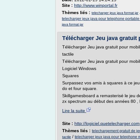
Site :
http://www.winportal.fr
Thèmes liés :
telecharger jeux java format jar
telecharger jeux java pour telephone portable 
java format jar
Télécharger Jeu java gratuit p
Télécharger Jeu java gratuit pour mobi
tactile
Télécharger Jeu java gratuit pour mobile
Logiciel Windows
Squares
Surpassez vos amis à squares à ce jeu
do et four square.
Skillgamesboard a remasterisé le jeu de
zx spectrum au début des années 80 , E
Lire la suite
Site :
http://logiciel.quetelecharger.com
Thèmes liés :
telechargement gratuit de je
/
telecharger jeux java pour telephone m
tactile