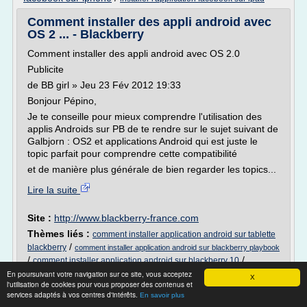
Comment installer des appli android avec
OS 2 ... - Blackberry
Comment installer des appli android avec OS 2.0
Publicite
de BB girl » Jeu 23 Fév 2012 19:33
Bonjour Pépino,
Je te conseille pour mieux comprendre l'utilisation des
applis Androids sur PB de te rendre sur le sujet suivant de
Galbjorn : OS2 et applications Android qui est juste le
topic parfait pour comprendre cette compatibilité
et de manière plus générale de bien regarder les topics...
Lire la suite
Site :
http://www.blackberry-france.com
Thèmes liés :
comment installer application android sur tablette
/
blackberry
comment installer application android sur blackberry playbook
/
/
comment installer application android sur blackberry 10
/
En poursuivant votre navigation sur ce site, vous acceptez
comment installer application android sur blackberry
comment
X
l'utilisation de cookies pour vous proposer des contenus et
installer app android sur blackberry
services adaptés à vos centres d'intérêts.
En savoir plus