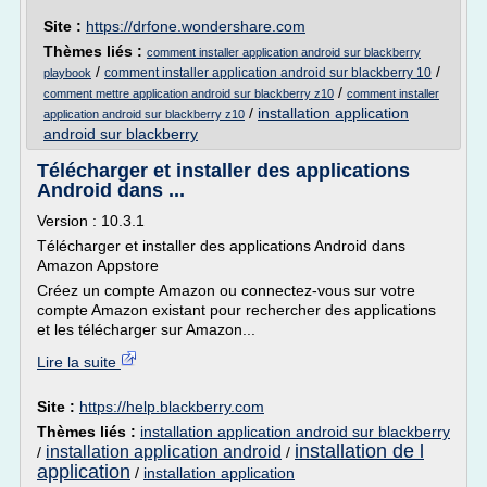
Site :
https://drfone.wondershare.com
Thèmes liés :
comment installer application android sur blackberry
/
/
comment installer application android sur blackberry 10
playbook
/
comment mettre application android sur blackberry z10
comment installer
/
installation application
application android sur blackberry z10
android sur blackberry
Télécharger et installer des applications
Android dans ...
Version : 10.3.1
Télécharger et installer des applications Android dans
Amazon Appstore
Créez un compte Amazon ou connectez-vous sur votre
compte Amazon existant pour rechercher des applications
et les télécharger sur Amazon...
Lire la suite
Site :
https://help.blackberry.com
Thèmes liés :
installation application android sur blackberry
installation de l
installation application android
/
/
application
/
installation application