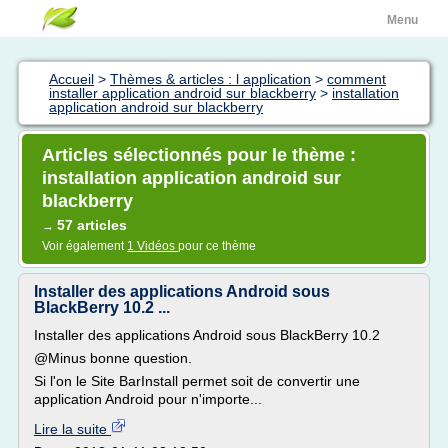
Menu
Accueil
>
Thèmes & articles : l application
>
comment
installer application android sur blackberry
>
installation
application android sur blackberry
Articles sélectionnés pour le thème :
installation application android sur
blackberry
57 articles
→
Voir également
1 Vidéos
pour ce thème
Installer des applications Android sous
BlackBerry 10.2 ...
Installer des applications Android sous BlackBerry 10.2
@Minus bonne question.
Si l'on le Site BarInstall permet soit de convertir une
application Android pour n'importe...
Lire la suite