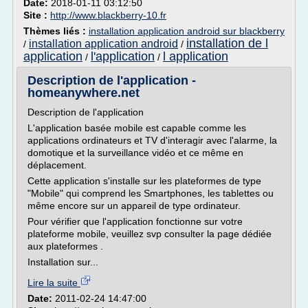
Date:
2018-01-11 03:12:50
Site :
http://www.blackberry-10.fr
Thèmes liés :
installation application android sur blackberry
installation de l
installation application android
/
/
application
l'application
l application
/
/
Description de l'application -
homeanywhere.net
Description de l'application
L'application basée mobile est capable comme les
applications ordinateurs et TV d'interagir avec l'alarme, la
domotique et la surveillance vidéo et ce même en
déplacement.
Cette application s'installe sur les plateformes de type
"Mobile" qui comprend les Smartphones, les tablettes ou
même encore sur un appareil de type ordinateur.
Pour vérifier que l'application fonctionne sur votre
plateforme mobile, veuillez svp consulter la page dédiée
aux plateformes .
Installation sur...
Lire la suite
Date:
2011-02-24 14:47:00