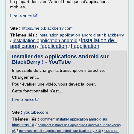
La plupart des sites Web et boutiques d'applications
mobiles...
Lire la suite
Site :
https://help.blackberry.com
Thèmes liés :
installation application android sur blackberry
installation de l
installation application android
/
/
application
l'application
l application
/
/
Installer des Applications Android sur
BlackBerry ! - YouTube
Impossible de charger la transcription interactive.
Chargement...
Pour évaluer une vidéo, vous devez la louer.
Cette fonctionnalité n'est...
Lire la suite
Site :
youtube.com
Thèmes liés :
comment installer application android sur
/
blackberry 10
comment installer des applications android sur blackberry
/
/
comment
q5
comment installer application android sur blackberry z10