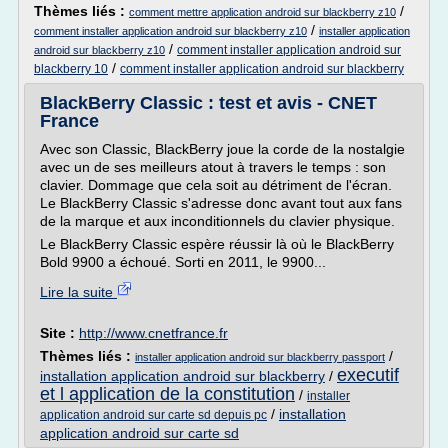
Thèmes liés :
/
comment mettre application android sur blackberry z10
/
comment installer application android sur blackberry z10
installer application
/
comment installer application android sur
android sur blackberry z10
/
blackberry 10
comment installer application android sur blackberry
BlackBerry Classic : test et avis - CNET
France
Avec son Classic, BlackBerry joue la corde de la nostalgie
avec un de ses meilleurs atout à travers le temps : son
clavier. Dommage que cela soit au détriment de l'écran.
Le BlackBerry Classic s'adresse donc avant tout aux fans
de la marque et aux inconditionnels du clavier physique.
Le BlackBerry Classic espère réussir là où le BlackBerry
Bold 9900 a échoué. Sorti en 2011, le 9900...
Lire la suite
Site :
http://www.cnetfrance.fr
Thèmes liés :
/
installer application android sur blackberry passport
executif
installation application android sur blackberry
/
et l application de la constitution
/
installer
/
installation
application android sur carte sd depuis pc
application android sur carte sd