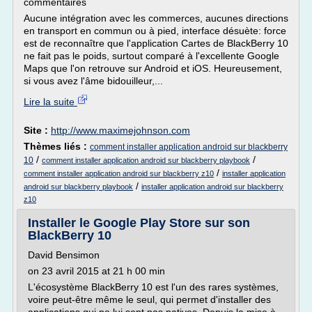
commentaires
Aucune intégration avec les commerces, aucunes directions
en transport en commun ou à pied, interface désuète: force
est de reconnaître que l'application Cartes de BlackBerry 10
ne fait pas le poids, surtout comparé à l'excellente Google
Maps que l'on retrouve sur Android et iOS. Heureusement,
si vous avez l'âme bidouilleur,...
Lire la suite
Site :
http://www.maximejohnson.com
Thèmes liés :
comment installer application android sur blackberry
/
/
10
comment installer application android sur blackberry playbook
/
comment installer application android sur blackberry z10
installer application
/
android sur blackberry playbook
installer application android sur blackberry
z10
Installer le Google Play Store sur son
BlackBerry 10
David Bensimon
on 23 avril 2015 at 21 h 00 min
L'écosystème BlackBerry 10 est l'un des rares systèmes,
voire peut-être même le seul, qui permet d'installer des