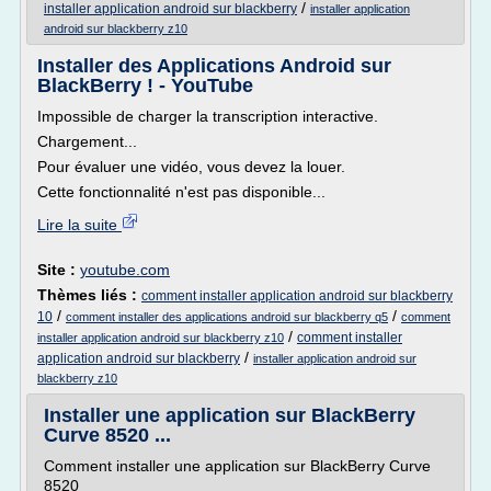
/
installer application android sur blackberry
installer application
android sur blackberry z10
Installer des Applications Android sur
BlackBerry ! - YouTube
Impossible de charger la transcription interactive.
Chargement...
Pour évaluer une vidéo, vous devez la louer.
Cette fonctionnalité n'est pas disponible...
Lire la suite
Site :
youtube.com
Thèmes liés :
comment installer application android sur blackberry
/
/
10
comment installer des applications android sur blackberry q5
comment
/
comment installer
installer application android sur blackberry z10
/
application android sur blackberry
installer application android sur
blackberry z10
Installer une application sur BlackBerry
Curve 8520 ...
Comment installer une application sur BlackBerry Curve
8520