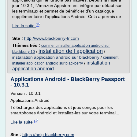
applications qui ne lui sont pas natives. Depuis la mise à
jour 10.3.1, l'Amazon Appstore est intégré par défaut sur
les terminaux et permet de bénéficier d'un catalogue
supplémentaire d'applications Android. Cela a permis de...
Lire la suite
Site :
http://www.blackberry-fr.com
Thèmes liés :
comment installer application android sur
installation de l application
/
/
blackberry 10
installation application android sur blackberry
/
comment
installation
/
installer application android sur blackberry
application android
Applications Android - BlackBerry Passport
- 10.3.1
Version : 10.3.1
Applications Android
Téléchargez des applications et jeux conçus pour les
smartphones Android et installez-les sur votre terminal...
Lire la suite
Site :
https://help.blackberry.com