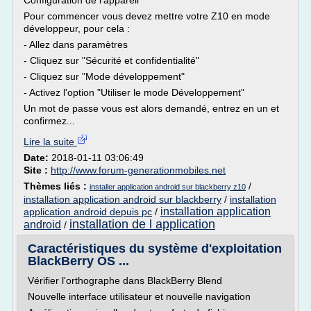
Configuration de l'appareil
Pour commencer vous devez mettre votre Z10 en mode
développeur, pour cela :
- Allez dans paramètres
- Cliquez sur "Sécurité et confidentialité"
- Cliquez sur "Mode développement"
- Activez l'option "Utiliser le mode Développement"
Un mot de passe vous est alors demandé, entrez en un et
confirmez...
Lire la suite
Date:
2018-01-11 03:06:49
Site :
http://www.forum-generationmobiles.net
Thèmes liés :
/
installer application android sur blackberry z10
installation application android sur blackberry
/
installation
installation application
application android depuis pc
/
installation de l application
android
/
Caractéristiques du système d'exploitation
BlackBerry OS ...
Vérifier l'orthographe dans BlackBerry Blend
Nouvelle interface utilisateur et nouvelle navigation