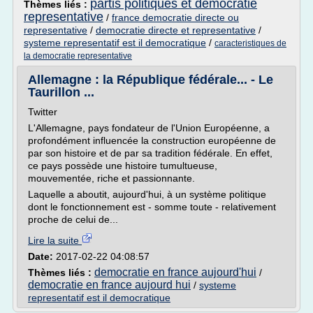
partis politiques et democratie
Thèmes liés :
representative
/
france democratie directe ou
representative
/
democratie directe et representative
/
systeme representatif est il democratique
/
caracteristiques de
la democratie representative
Allemagne : la République fédérale... - Le
Taurillon ...
Twitter
L'Allemagne, pays fondateur de l'Union Européenne, a
profondément influencée la construction européenne de
par son histoire et de par sa tradition fédérale. En effet,
ce pays possède une histoire tumultueuse,
mouvementée, riche et passionnante.
Laquelle a aboutit, aujourd'hui, à un système politique
dont le fonctionnement est - somme toute - relativement
proche de celui de...
Lire la suite
Date:
2017-02-22 04:08:57
democratie en france aujourd'hui
Thèmes liés :
/
democratie en france aujourd hui
/
systeme
representatif est il democratique