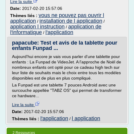
Lire la suite
Date:
2017-02-20 15:57:06
vous ne pouvez pas ouvrir l
Thèmes liés :
application
installation de l application
/
/
application l instruction
application de
/
l'informatique
l'application
/
papacube: Test et avis de la tablette pour
enfants Funpad ...
Aujourd'hui encore je vais vous parler d'une tablette pour
enfants : La Funpad de VideoJet. A l'approche de Noël de
nombreux enfants ont opté pour ce cadeau high tech sur
leur liste de souhaits mais le choix entre tous les modèles
disponibles est de plus en plus compliqué.
La Funpad est une tablette 7 pouces Android avec une
surcouche appellée "TABZ OS" qui permet de transformer
ce hardware...
Lire la suite
Date:
2017-02-20 15:57:06
l'application
l application
Thèmes liés :
/
2 Ressources